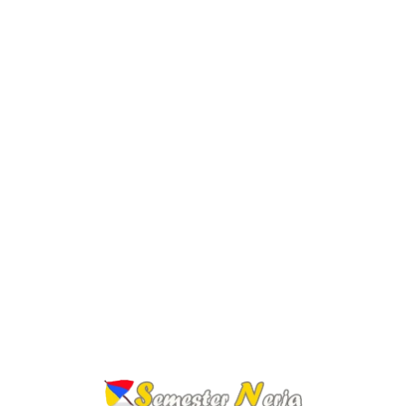
Lo
adi
n