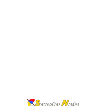
Lo
adi
n